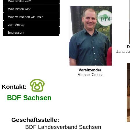
Was wollen wir?
Was bieten wir?
Was bieten wir?
Was wünschen wir uns?
Was wünschen wir uns?
zum Antrag
zum Antrag
Impressum
Impressum
D
Jana Ju
Vorsitzender
Michael Creutz
Kontakt:
BDF Sachsen
Geschäftsstelle:
BDF Landesverband Sachsen