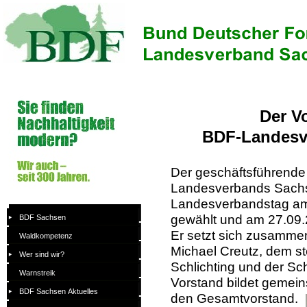
Der V
BDF-
Landesv
Der geschäftsführende
Landesverbands Sachs
Landesverbandstag am
BDF Sachsen
gewählt und am 27.09.2
BDF Sachsen
Waldkompetenz
Er setzt sich zusamme
Waldkompetenz
Michael Creutz, dem ste
Wer sind wir?
Wer sind wir?
Schlichting und der Sc
Warnstreik
Warnstreik
Vorstand bildet gemein
BDF Sachsen Aktuelles
BDF Sachsen Aktuelles
den Gesamtvorstand.
Was wollen wir?