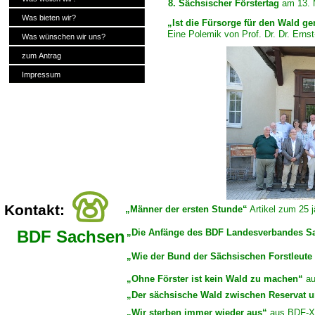
8. Sächsischer Förstertag
am 13. M
Was bieten wir?
„Ist die Fürsorge für den Wald g
Eine Polemik von Prof. Dr. Dr. Ernst
Was wünschen wir uns?
zum Antrag
Impressum
Kontakt:
„Männer der ersten Stunde“
Artikel zum 25 j
BDF Sachsen
„Die Anfänge des BDF Landesverbandes S
„Wie der Bund der Sächsischen Forstleute
„Ohne Förster ist kein Wald zu machen“
au
„Der sächsische Wald zwischen Reservat u
„Wir sterben immer wieder aus“
aus BDF-
X