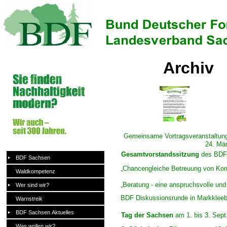
Archiv
Gemeinsame Vortragsveranstaltun
24. Mä
Gesamtvorstandssitzung
des BDF 
BDF Sachsen
„Chancengleiche Betreuung von Ko
Waldkompetenz
„Beratung -
eine anspruchsvolle und
Wer sind wir?
BDF Diskussionsrunde
in Markklee
Warnstreik
BDF Sachsen Aktuelles
Tag der Sachsen
am 1. bis 3. Sept
Was wollen wir?