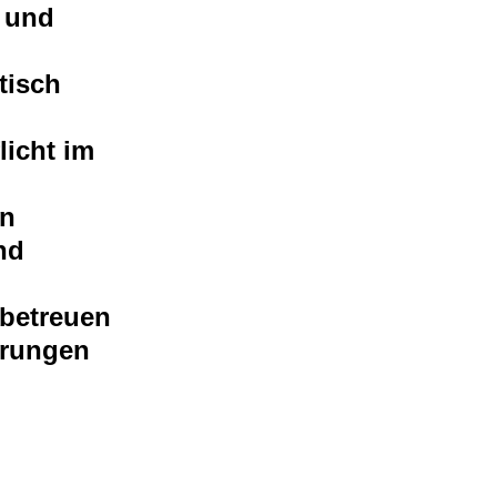
 und
tisch
icht im
on
nd
 betreuen
erungen