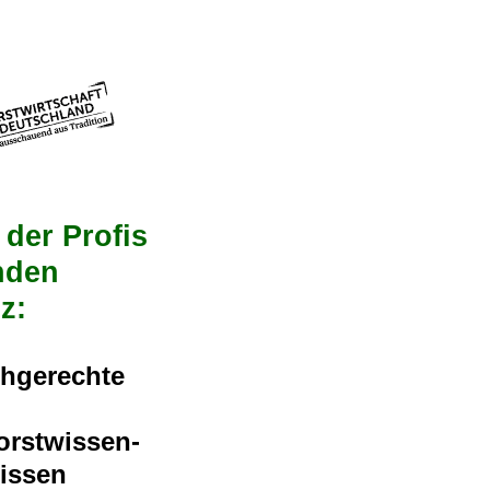
der Profis
nden
z:
chgerechte
orstwissen-
issen