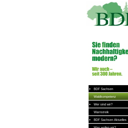
BDF Sachsen
Waldkompetenz
Wer sind wir?
Warnstreik
BDF Sachsen Aktuelles
Was wollen wir?